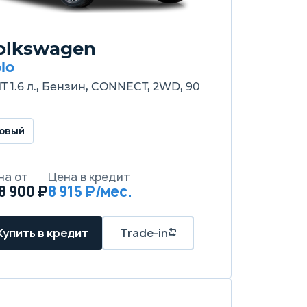
olkswagen
lo
MT 1.6 л., Бензин, CONNECT, 2WD, 90
овый
на от
Цена в кредит
8 900 ₽
8 915 ₽/мес.
Купить в кредит
Trade-in