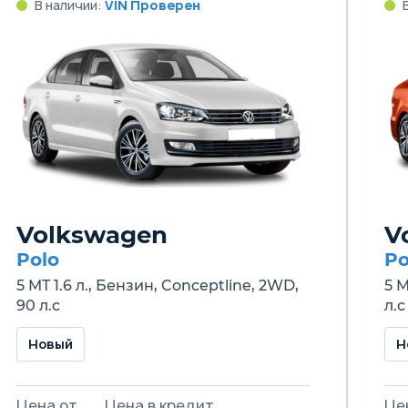
В наличии:
VIN Проверен
Volkswagen
V
Polo
Po
5 MT 1.6 л., Бензин, Conceptline, 2WD,
5 M
90 л.с
л.с
Новый
Н
Цена от
Цена в кредит
Це