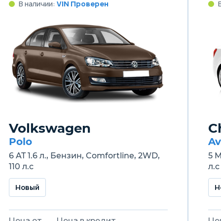
В наличии:
VIN Проверен
Volkswagen
C
Polo
Av
6 AT 1.6 л., Бензин, Comfortline, 2WD,
5 M
110 л.с
л.с
Новый
Н
Цена от
Цена в кредит
Це