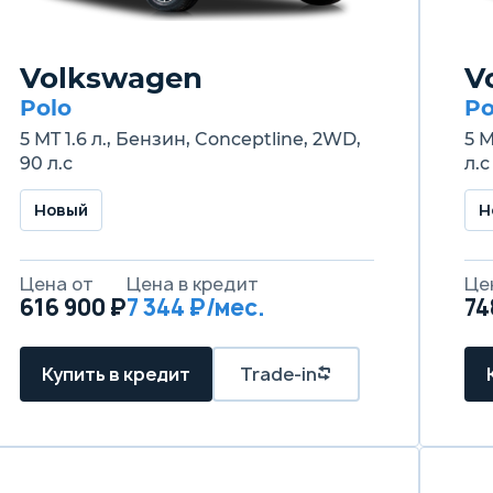
Volkswagen
V
Polo
Po
5 MT 1.6 л., Бензин, Conceptline, 2WD,
5 
90 л.с
л.с
Новый
Н
Цена от
Цена в кредит
Це
616 900 ₽
7 344 ₽/мес.
74
Купить в кредит
Trade-in