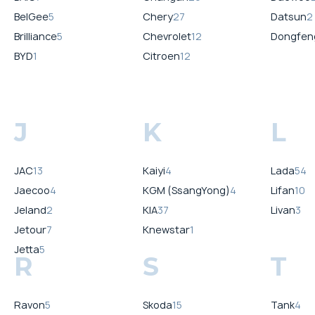
BelGee
5
Chery
27
Datsun
2
Brilliance
5
Chevrolet
12
Dongfen
BYD
1
Citroen
12
J
K
L
JAC
13
Kaiyi
4
Lada
54
Jaecoo
4
KGM (SsangYong)
4
Lifan
10
Jeland
2
KIA
37
Livan
3
Jetour
7
Knewstar
1
Jetta
5
R
S
T
Ravon
5
Skoda
15
Tank
4