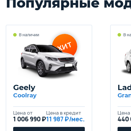
Популярные мо
Geely
La
Coolray
Gra
1 006 990 ₽
11 987
440 