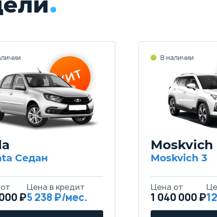
дели
da
Moskvich
nta Седан
Moskvich 3
000 ₽
5 238
1 040 000 ₽
12