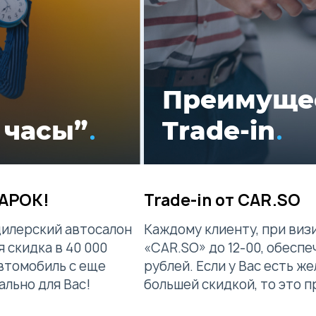
Преимуще
 часы”
Trade-in
ДАРОК!
Trade-in от CAR.SO
дилерский автосалон
Каждому клиенту, при виз
 скидка в 40 000
«CAR.SO» до 12-00, обеспе
автомобиль с еще
рублей. Если у Вас есть 
ально для Вас!
большей скидкой, то это п