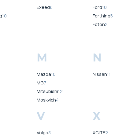
Exeed
6
Ford
10
g
10
Forthing
5
Foton
2
M
N
Mazda
10
Nissan
11
MG
7
Mitsubishi
12
Moskvich
4
V
X
Volga
3
XCITE
2