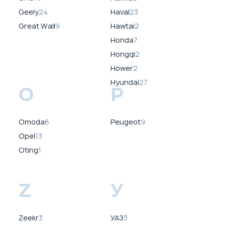
Geely
24
Haval
23
Great Wall
9
Hawtai
2
Honda
7
Hongqi
2
Hower
2
Hyundai
27
O
P
Omoda
6
Peugeot
9
Opel
13
Oting
1
Z
У
Zeekr
3
УАЗ
3