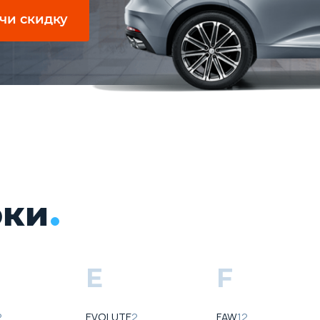
чи скидку
рки
E
F
2
EVOLUTE
2
FAW
12