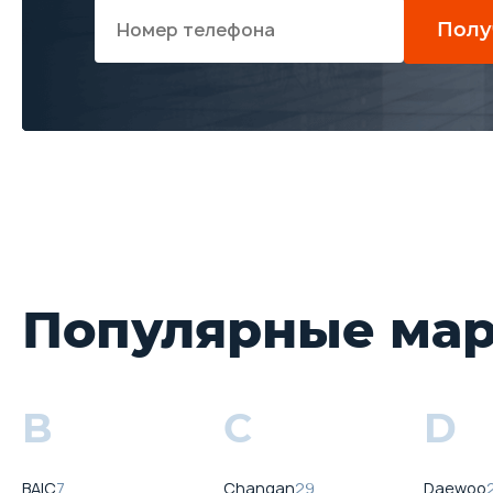
Полу
Популярные ма
B
C
D
BAIC
7
Changan
29
Daewoo