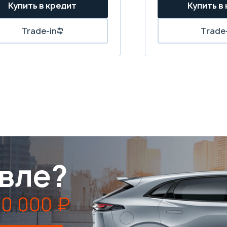
вле?
0 000 ₽