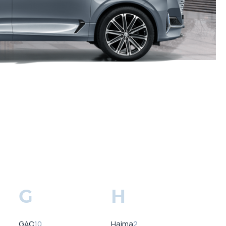
G
H
GAC
10
Haima
2