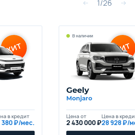
1
/
26
Geely
Monjaro
 380
2 430 000 ₽
28 928