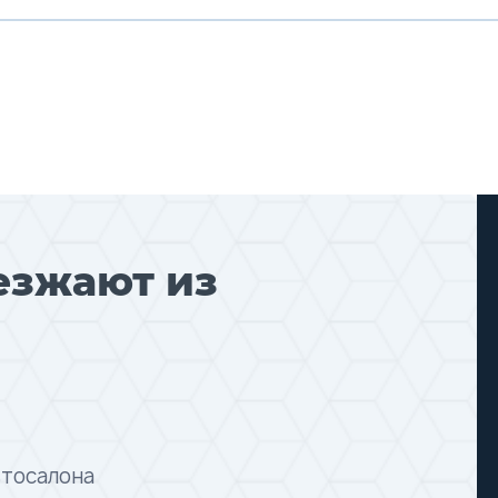
езжают из
втосалона