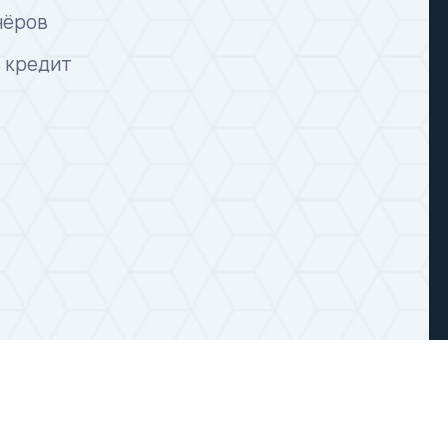
нёров
в кредит