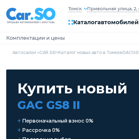
Привольная улица, 2, 
Томск
Каталог
автомобилей
Комплектации и цены
Автосалон «CAR.SO»
Каталог новых авто в Томске
GAC
GS8
Купить новый
GAC GS8 II
Первоначальный взнос 0%
Рассрочка 0%