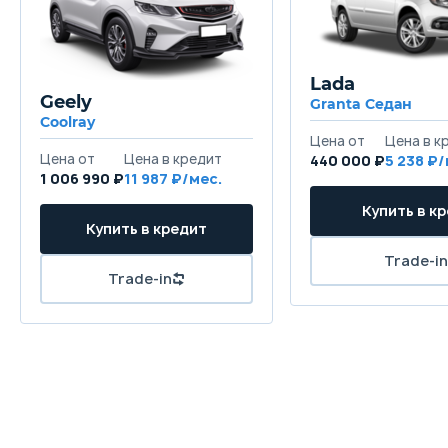
Lada
Geely
Granta Седан
Coolray
440 000 ₽
5 238
1 006 990 ₽
11 987