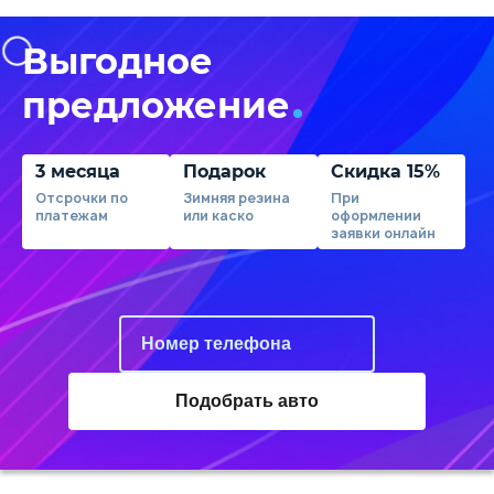
Выгодное
предложение
3 месяца
Подарок
Скидка 15%
Отсрочки по
Зимняя резина
При
платежам
или каско
оформлении
заявки онлайн
Подобрать авто