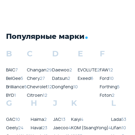
Популярные марки
B
C
D
E
F
BAIC
7
Changan
29
Daewoo
2
EVOLUTE
2
FAW
12
BelGee
5
Chery
27
Datsun
2
Exeed
6
Ford
10
Brilliance
5
Chevrolet
12
Dongfeng
10
Forthing
5
BYD
1
Citroen
12
Foton
2
G
H
J
K
L
GAC
10
Haima
2
JAC
13
Kaiyi
4
Lada
53
Geely
24
Haval
23
Jaecoo
4
KGM (SsangYong)
4
Lifan
10