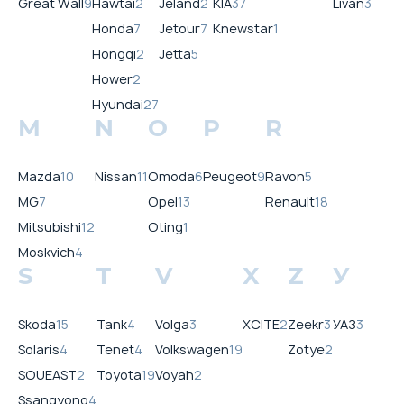
Great Wall
9
Hawtai
2
Jeland
2
KIA
37
Livan
3
Honda
7
Jetour
7
Knewstar
1
Hongqi
2
Jetta
5
Hower
2
Hyundai
27
M
N
O
P
R
Mazda
10
Nissan
11
Omoda
6
Peugeot
9
Ravon
5
MG
7
Opel
13
Renault
18
Mitsubishi
12
Oting
1
Moskvich
4
S
T
V
X
Z
У
Skoda
15
Tank
4
Volga
3
XCITE
2
Zeekr
3
УАЗ
3
Solaris
4
Tenet
4
Volkswagen
19
Zotye
2
SOUEAST
2
Toyota
19
Voyah
2
Ssangyong
4