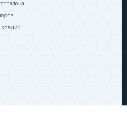
втосалона
нёров
в кредит