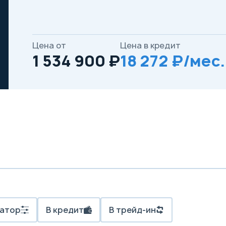
Цена от
Цена в кредит
1 534 900 ₽
18 272 ₽/мес.
атор
В кредит
В трейд-ин