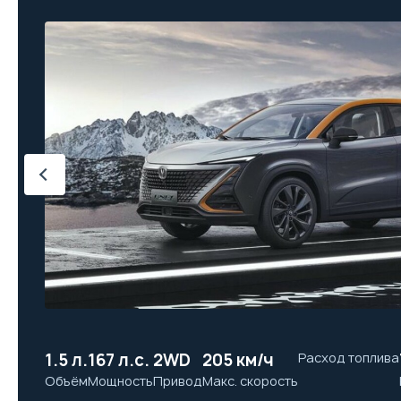
1.5 л.
167 л.с.
2WD
205 км/ч
Расход топлива
Объём
Мощность
Привод
Макс. скорость