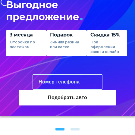
Выгодное
предложение
3 месяца
Подарок
Скидка 15%
Отсрочки по
Зимняя резина
При
платежам
или каско
оформлении
заявки онлайн
Подобрать авто