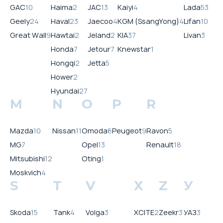
GAC
10
Haima
2
JAC
13
Kaiyi
4
Lada
53
Geely
24
Haval
23
Jaecoo
4
KGM (SsangYong)
4
Lifan
10
Great Wall
9
Hawtai
2
Jeland
2
KIA
37
Livan
3
Honda
7
Jetour
7
Knewstar
1
Hongqi
2
Jetta
5
Hower
2
Hyundai
27
M
N
O
P
R
Mazda
10
Nissan
11
Omoda
6
Peugeot
9
Ravon
5
MG
7
Opel
13
Renault
18
Mitsubishi
12
Oting
1
Moskvich
4
S
T
V
X
Z
У
Skoda
15
Tank
4
Volga
3
XCITE
2
Zeekr
3
УАЗ
3