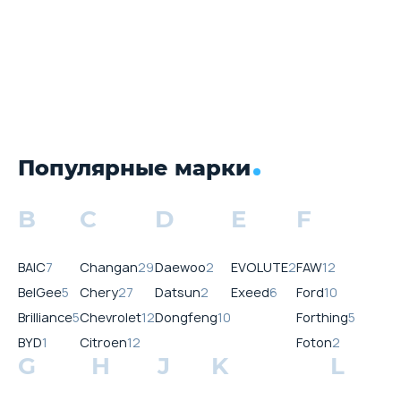
Популярные марки
B
C
D
E
F
BAIC
7
Changan
29
Daewoo
2
EVOLUTE
2
FAW
12
BelGee
5
Chery
27
Datsun
2
Exeed
6
Ford
10
Brilliance
5
Chevrolet
12
Dongfeng
10
Forthing
5
BYD
1
Citroen
12
Foton
2
G
H
J
K
L