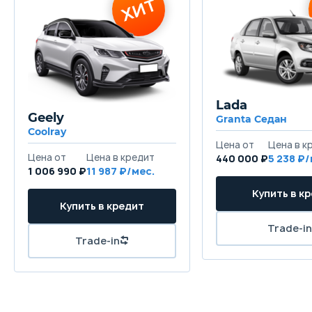
Lada
Geely
Granta Седан
Coolray
440 000 ₽
5 238
1 006 990 ₽
11 987