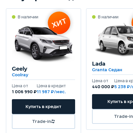
Lada
Geely
Granta Седан
Coolray
440 000 ₽
5 238
1 006 990 ₽
11 987