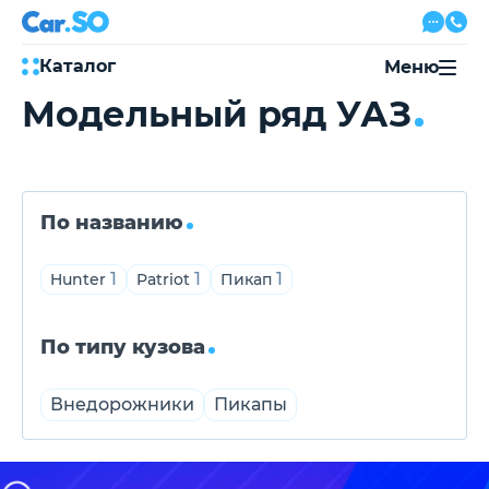
Каталог
Меню
Модельный ряд УАЗ
Автокредит
Трейд-ин
Акции
Выкуп авто
Сервис
По названию
Автожурнал
Контакты
1
1
1
Hunter
Patriot
Пикап
По типу кузова
8 800 500-03-23
с 08:00 по 20:00, без выходных
Внедорожники
Пикапы
Привольная улица, 2, к5
Перезвоните мне