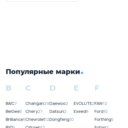
Популярные марки
B
C
D
E
F
BAIC
7
Changan
29
Daewoo
2
EVOLUTE
2
FAW
12
BelGee
5
Chery
27
Datsun
2
Exeed
6
Ford
10
Brilliance
5
Chevrolet
12
Dongfeng
10
Forthing
5
BYD
1
Citroen
12
Foton
2