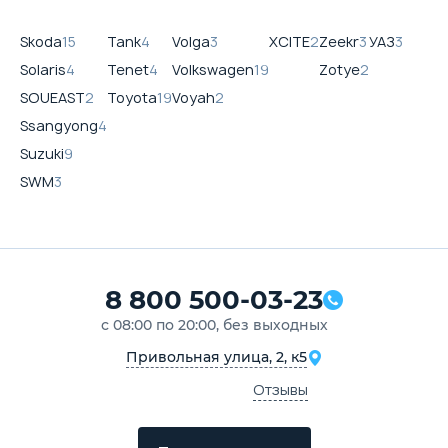
Skoda
15
Tank
4
Volga
3
XCITE
2
Zeekr
3
УАЗ
3
Solaris
4
Tenet
4
Volkswagen
19
Zotye
2
SOUEAST
2
Toyota
19
Voyah
2
Ssangyong
4
Suzuki
9
SWM
3
8 800 500-03-23
с 08:00 по 20:00, без выходных
Привольная улица, 2, к5
Отзывы