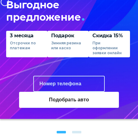
Выгодное
предложение
3 месяца
Подарок
Скидка 15%
Отсрочки по
Зимняя резина
При
платежам
или каско
оформлении
заявки онлайн
Подобрать авто