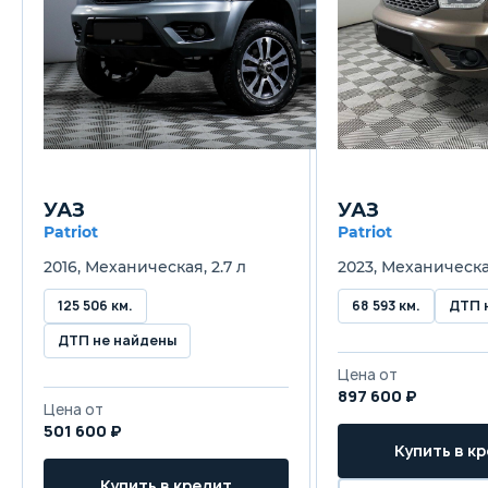
УАЗ
УАЗ
Patriot
Patriot
2016, Механическая, 2.7 л
2023, Механическая
125 506 км.
68 593 км.
ДТП 
ДТП не найдены
Цена от
897 600 ₽
Цена от
501 600 ₽
Купить в к
Купить в кредит