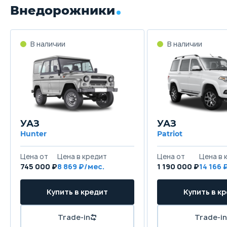
Внедорожники
В наличии
В наличии
УАЗ
УАЗ
Hunter
Patriot
Цена от
Цена в кредит
Цена от
Цена в 
745 000 ₽
8 869 ₽/мес.
1 190 000 ₽
14 166 
Купить в кредит
Купить в к
Trade-in
Trade-in