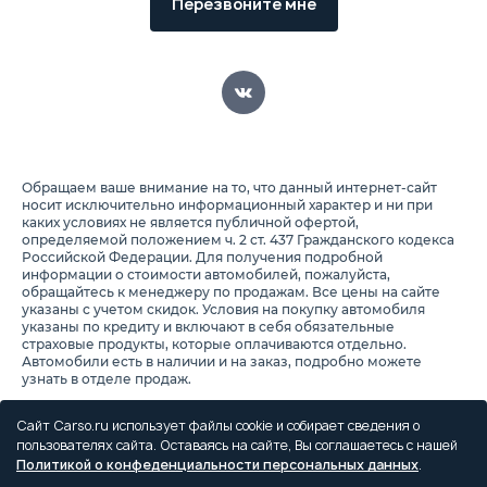
Перезвоните мне
Обращаем ваше внимание на то, что данный интернет-сайт
носит исключительно информационный характер и ни при
каких условиях не является публичной офертой,
определяемой положением ч. 2 ст. 437 Гражданского кодекса
Российской Федерации. Для получения подробной
информации о стоимости автомобилей, пожалуйста,
обращайтесь к менеджеру по продажам. Все цены на сайте
указаны с учетом скидок. Условия на покупку автомобиля
указаны по кредиту и включают в себя обязательные
страховые продукты, которые оплачиваются отдельно.
Автомобили есть в наличии и на заказ, подробно можете
узнать в отделе продаж.
Предоставляя свои персональные данные и используя
настоящий веб-сайт, Вы соглашаетесь с обработкой Ваших
Сайт Carso.ru использует файлы cookie и собирает сведения о
персональных данных и принимаете условия их обработки.
пользователях сайта. Оставаясь на сайте, Вы соглашаетесь с нашей
Политикой о конфеденциальности персональных данных
.
Политика конфиденциальности