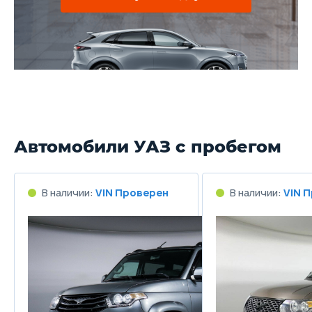
Автомобили УАЗ с пробегом
В наличии:
VIN Проверен
В наличии:
VIN 