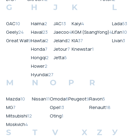
G
H
J
K
L
GAC
10
Haima
2
JAC
13
Kaiyi
4
Lada
53
Geely
24
Haval
23
Jaecoo
4
KGM (SsangYong)
4
Lifan
10
Great Wall
9
Hawtai
2
Jeland
2
KIA
37
Livan
3
Honda
7
Jetour
7
Knewstar
1
Hongqi
2
Jetta
5
Hower
2
Hyundai
27
M
N
O
P
R
Mazda
10
Nissan
11
Omoda
6
Peugeot
9
Ravon
5
MG
7
Opel
13
Renault
18
Mitsubishi
12
Oting
1
Moskvich
4
S
T
V
X
Z
У