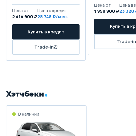
Цена от
Цена в 
Цена от
Цена в кредит
1 958 900 ₽
23 320
2 414 900 ₽
28 748 ₽/мес.
Купить в к
Купить в кредит
Trade-in
Trade-in
Хэтчбеки
В наличии