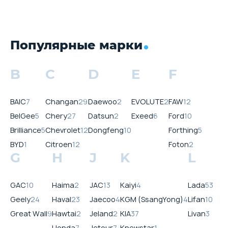
Популярные марки
B
C
D
E
F
BAIC
7
Changan
29
Daewoo
2
EVOLUTE
2
FAW
12
BelGee
5
Chery
27
Datsun
2
Exeed
6
Ford
10
Brilliance
5
Chevrolet
12
Dongfeng
10
Forthing
5
BYD
1
Citroen
12
Foton
2
G
H
J
K
L
GAC
10
Haima
2
JAC
13
Kaiyi
4
Lada
53
Geely
24
Haval
23
Jaecoo
4
KGM (SsangYong)
4
Lifan
10
Great Wall
9
Hawtai
2
Jeland
2
KIA
37
Livan
3
Honda
7
Jetour
7
Knewstar
1