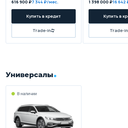
616 900 ₽
7 344 ₽/мес.
1 398 000 ₽
16 642 
Купить в кредит
Купить в к
Trade-in
Trade-in
Универсалы
В наличии