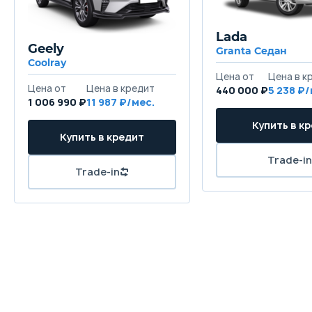
Lada
Geely
Granta Седан
Coolray
440 000 ₽
5 238
1 006 990 ₽
11 987