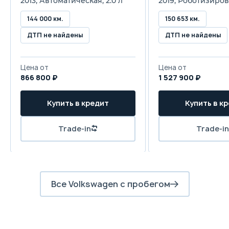
2013, Автоматическая, 2.0 л
2019, Роботизиров
144 000 км.
150 653 км.
ДТП не найдены
ДТП не найдены
Цена от
Цена от
866 800 ₽
1 527 900 ₽
Купить в кредит
Купить в к
Trade-in
Trade-in
Все Volkswagen с пробегом