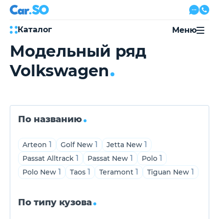
Каталог
Меню
Модельный ряд
Автокредит
Volkswagen
Трейд-ин
Акции
Выкуп авто
Сервис
Автожурнал
Контакты
По названию
1
1
1
Arteon
Golf New
Jetta New
1
1
1
Passat Alltrack
Passat New
Polo
8 800 500-03-23
1
1
1
1
Polo New
Taos
Teramont
Tiguan New
с 08:00 по 20:00, без выходных
Привольная улица, 2, к5
По типу кузова
Перезвоните мне