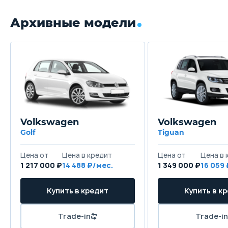
Архивные модели
Volkswagen
Volkswagen
Golf
Tiguan
Цена от
Цена в кредит
Цена от
Цена в 
1 217 000 ₽
14 488 ₽/мес.
1 349 000 ₽
16 059
Купить в кредит
Купить в к
Trade-in
Trade-in