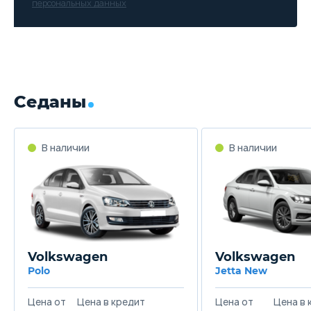
персональных данных
Седаны
В наличии
В наличии
Volkswagen
Volkswagen
Polo
Jetta New
Цена от
Цена в кредит
Цена от
Цена в 