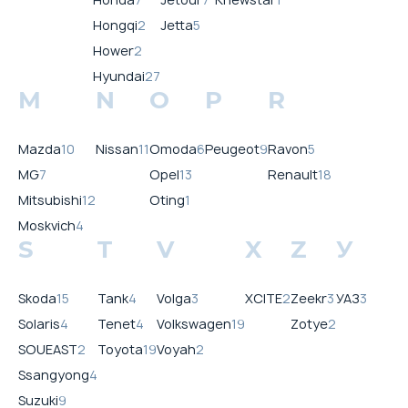
Hongqi
2
Jetta
5
Hower
2
Hyundai
27
M
N
O
P
R
Mazda
10
Nissan
11
Omoda
6
Peugeot
9
Ravon
5
MG
7
Opel
13
Renault
18
Mitsubishi
12
Oting
1
Moskvich
4
S
T
V
X
Z
У
Skoda
15
Tank
4
Volga
3
XCITE
2
Zeekr
3
УАЗ
3
Solaris
4
Tenet
4
Volkswagen
19
Zotye
2
SOUEAST
2
Toyota
19
Voyah
2
Ssangyong
4
Suzuki
9