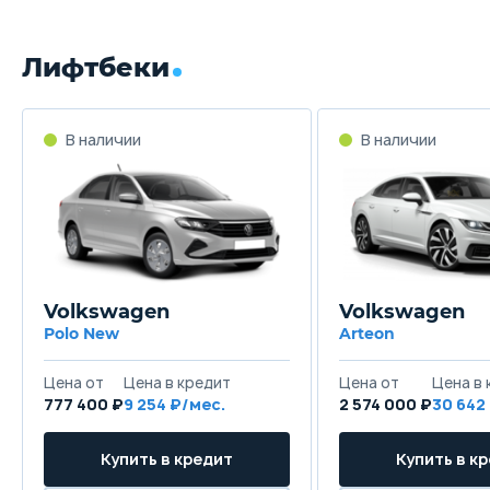
Лифтбеки
В наличии
В наличии
Volkswagen
Volkswagen
Polo New
Arteon
Цена от
Цена в кредит
Цена от
Цена в 
777 400 ₽
9 254 ₽/мес.
2 574 000 ₽
30 642
Купить в кредит
Купить в к