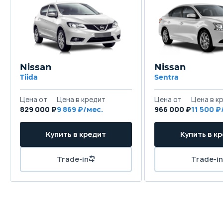
Nissan
Nissan
Tiida
Sentra
Цена от
Цена в кредит
Цена от
Цена в к
829 000 ₽
9 869 ₽/мес.
966 000 ₽
11 500 ₽
Купить в кредит
Купить в к
Trade-in
Trade-in