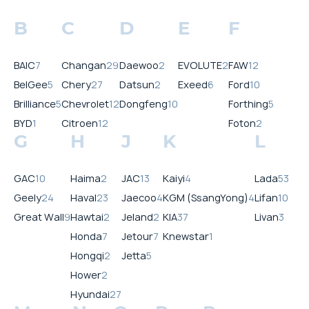
B
C
D
E
F
BAIC
7
Changan
29
Daewoo
2
EVOLUTE
2
FAW
12
BelGee
5
Chery
27
Datsun
2
Exeed
6
Ford
10
Brilliance
5
Chevrolet
12
Dongfeng
10
Forthing
5
BYD
1
Citroen
12
Foton
2
G
H
J
K
L
GAC
10
Haima
2
JAC
13
Kaiyi
4
Lada
53
Geely
24
Haval
23
Jaecoo
4
KGM (SsangYong)
4
Lifan
10
Great Wall
9
Hawtai
2
Jeland
2
KIA
37
Livan
3
Honda
7
Jetour
7
Knewstar
1
Hongqi
2
Jetta
5
Hower
2
Hyundai
27