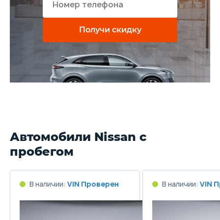
Получи скидку
Автомобили Nissan с
пробегом
В наличии:
VIN Проверен
В наличии:
VIN 