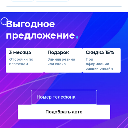
Выгодное
предложение
3 месяца
Подарок
Скидка 15%
Отсрочки по
Зимняя резина
При
платежам
или каско
оформлении
заявки онлайн
Подобрать авто