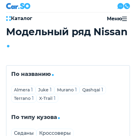
Каталог
Меню
Модельный ряд Nissan
Автокредит
Трейд-ин
Акции
Выкуп авто
Сервис
Автожурнал
Контакты
По названию
1
1
1
1
Almera
Juke
Murano
Qashqai
1
1
Terrano
X-Trail
8 800 500-03-23
с 08:00 по 20:00, без выходных
Привольная улица, 2, к5
По типу кузова
Перезвоните мне
Седаны
Кроссоверы