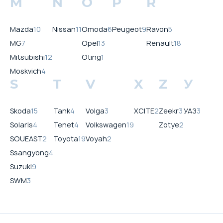
M
N
O
P
R
Mazda
10
Nissan
11
Omoda
6
Peugeot
9
Ravon
5
MG
7
Opel
13
Renault
18
Mitsubishi
12
Oting
1
Moskvich
4
S
T
V
X
Z
У
Skoda
15
Tank
4
Volga
3
XCITE
2
Zeekr
3
УАЗ
3
Solaris
4
Tenet
4
Volkswagen
19
Zotye
2
SOUEAST
2
Toyota
19
Voyah
2
Ssangyong
4
Suzuki
9
SWM
3