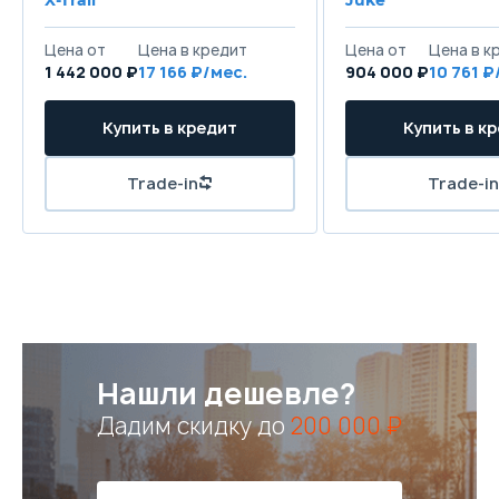
Цена от
Цена в кредит
Цена от
Цена в к
1 442 000 ₽
17 166 ₽/мес.
904 000 ₽
10 761 ₽
Купить в кредит
Купить в к
Trade-in
Trade-in
Нашли дешевле?
Дадим скидку до
200 000 ₽