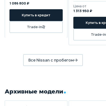
1 086 800 ₽
Цена от
1 313 950 ₽
Купить в кредит
Купить в к
Trade-in
Trade-in
Все Nissan с пробегом
Архивные модели