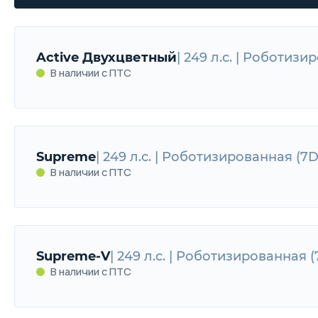
Active Двухцветный
| 249 л.с. | Роботиз
В наличии с ПТС
Active Двухцветный
249 л.с. | Роботизир
Supreme
| 249 л.с. | Роботизированная (7
В наличии с ПТС
В наличии с ПТС
Supreme
249 л.с. | Роботизированная (7D
Supreme-V
| 249 л.с. | Роботизированная 
В наличии с ПТС
В наличии с ПТС