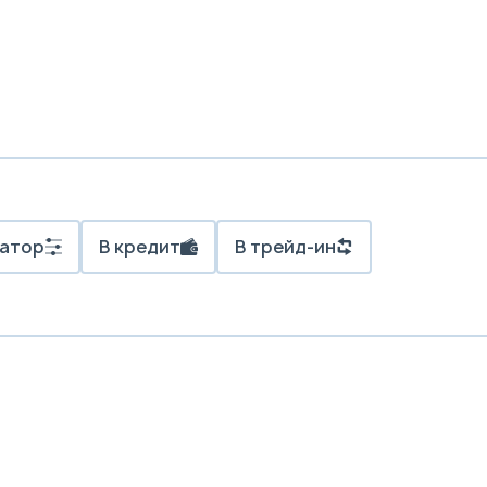
атор
В кредит
В трейд-ин