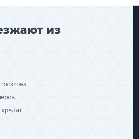
езжают из
втосалона
нёров
в кредит