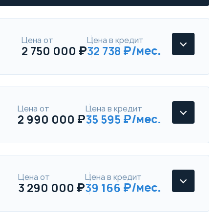
Цена от
Цена в кредит
2 750 000
32 738
Цена от
Цена в кредит
2 990 000
35 595
Jaecoo J8
Active Двухцветный
Параметры
Выгода
Цена от
Цена в кредит
3 290 000
39 166
Jaecoo J8
Скидка в кредит
40 000 ₽
Supreme
Скидка в Трейд-ин
250 000 ₽