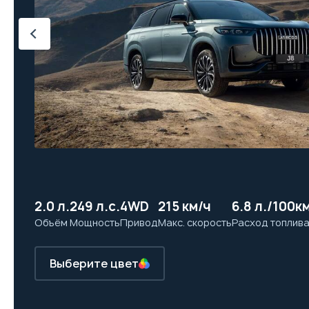
2.0 л.
249 л.с.
4WD
215 км/ч
6.8 л./100к
Объём
Мощность
Привод
Макс. скорость
Расход топлив
Выберите цвет