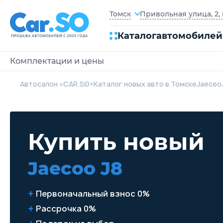
Привольная улица, 2, 
Томск
Каталог
автомобилей
Комплектации и цены
Автосалон «CAR.SO»
Каталог новых авто в Томске
Jaecoo
Купить новый
Jaecoo J8
Первоначальный взнос 0%
Рассрочка 0%