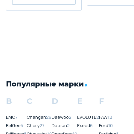
Популярные марки
B
C
D
E
F
BAIC
7
Changan
29
Daewoo
2
EVOLUTE
2
FAW
12
BelGee
5
Chery
27
Datsun
2
Exeed
6
Ford
10
Brilliance
5
Chevrolet
12
Dongfeng
10
Forthing
5