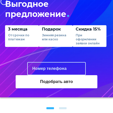
Выгодное
предложение
3 месяца
Подарок
Скидка 15%
Отсрочки по
Зимняя резина
При
платежам
или каско
оформлении
заявки онлайн
Подобрать авто