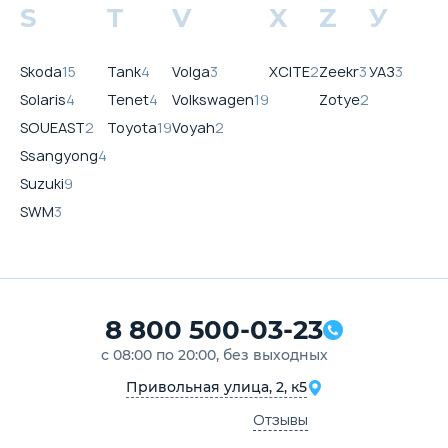
S
T
V
X
Z
У
Skoda
15
Tank
4
Volga
3
XCITE
2
Zeekr
3
УАЗ
3
Solaris
4
Tenet
4
Volkswagen
19
Zotye
2
SOUEAST
2
Toyota
19
Voyah
2
Ssangyong
4
Suzuki
9
SWM
3
8 800 500-03-23
с 08:00 по 20:00, без выходных
Привольная улица, 2, к5
Отзывы