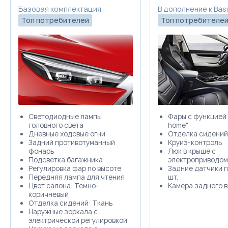
Забронировать
Базовая комплектация
В дополнение к Bas
Топ потребителей
Топ потребителе
Trade-in
Светодиодные лампы
Фары с функцией 
головного света
home"
Дневные ходовые огни
Отделка сидений
Задний противотуманный
Круиз-контроль
фонарь
Люк в крыше с
Подсветка багажника
электроприводом
Регулировка фар по высоте
Задние датчики п
Передняя лампа для чтения
шт.
Цвет салона: Темно-
Камера заднего 
коричневый
Отделка сидений: Ткань
Наружные зеркала с
электрической регулировкой