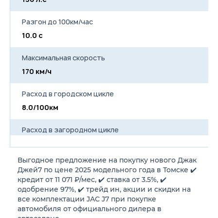
Разгон до 100км/час
10.0 с
Максимальная скорость
170 км/ч
Расход в городском цикле
8.0/100км
Расход в загородном цикле
6.0/100км
Выгодное предложение на покупку нового Джак
Расход в смешанном цикле
Джей7 по цене 2025 модельного года в Томске ✔️
7.0/100км
кредит от 11 071 ₽/мес, ✔️ ставка от 3.5%, ✔️
одобрение 97%, ✔️ трейд ин, акции и скидки на
все комплектации JAC J7 при покупке
Объем топливного бака
автомобиля от официального дилера в
55 л