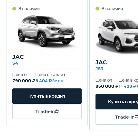
JAC
JAC
S4
JS3
790 000 ₽
9 404
960 000 ₽
11 428