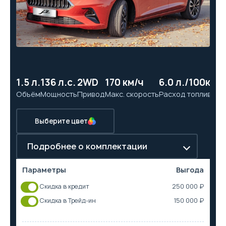
1.5 л.
136 л.с.
2WD
170 км/ч
6.0 л./100км
10
Объём
Мощность
Привод
Макс. скорость
Расход топлива
Ра
Выберите цвет
Подробнее о комплектации
Параметры
Выгода
Скидка в кредит
250 000 ₽
Скидка в Трейд-ин
150 000 ₽