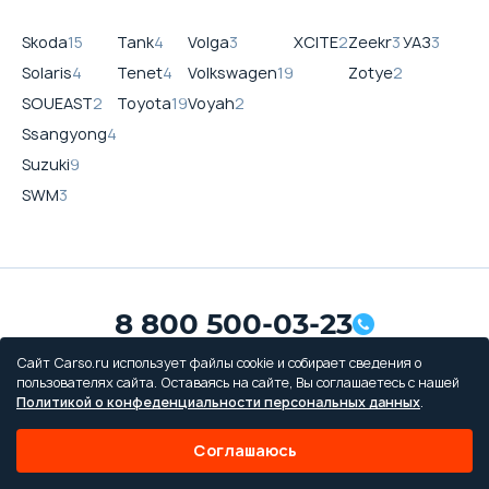
Skoda
15
Tank
4
Volga
3
XCITE
2
Zeekr
3
УАЗ
3
Solaris
4
Tenet
4
Volkswagen
19
Zotye
2
SOUEAST
2
Toyota
19
Voyah
2
Ssangyong
4
Suzuki
9
SWM
3
8 800 500-03-23
с 08:00 по 20:00, без выходных
Сайт Carso.ru использует файлы cookie и собирает сведения о
пользователях сайта. Оставаясь на сайте, Вы соглашаетесь с нашей
Привольная улица, 2, к5
Политикой о конфеденциальности персональных данных
.
Отзывы
Соглашаюсь