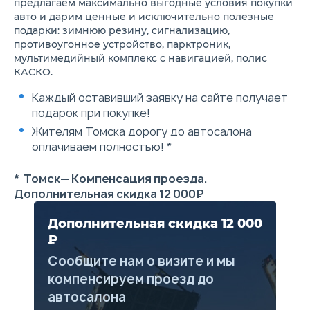
предлагаем максимально выгодные условия покупки
подлокотник
авто и дарим ценные и исключительно полезные
Задний центральный
подарки: зимнюю резину, сигнализацию,
подлокотник
противоугонное устройство, парктроник,
Подушка безопасности
водителя
мультимедийный комплекс с навигацией, полис
Подушка безопасности
КАСКО.
переднего пассажира
Передние ремни
Каждый оставивший заявку на сайте получает
безопасности с
подарок при покупке!
регулировкой по высоте
Трехточечные ремни
Жителям Томска дорогу до автосалона
безопасности задних
оплачиваем полностью! *
пассажиров
Система оповещения о
непристегнутом ремне
* Томск— Компенсация проезда.
безопасности водителя
Дополнительная скидка 12 000₽
Крепление ISOFIX
Иммобилайзер
Ключ с дистанционным
Дополнительная скидка 12 000
управлением
₽
Система контроля давления
в шинах TPMS
Сообщите нам о визите и мы
Антиблокировочная система
компенсируем проезд до
тормозов ABS + Электронное
распределение тормозного
автосалона
усилия EBD