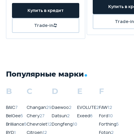
Популярные марки
B
C
D
E
F
BAIC
7
Changan
29
Daewoo
2
EVOLUTE
2
FAW
12
BelGee
5
Chery
27
Datsun
2
Exeed
6
Ford
10
Brilliance
5
Chevrolet
12
Dongfeng
10
Forthing
5
BYD
1
Citroen
12
Foton
2