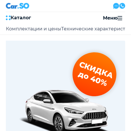
Каталог
Меню
Комплектации и цены
Технические характеристи
Автокредит
Трейд-ин
Акции
Выкуп авто
Сервис
СКИДКА
Автожурнал
Контакты
до 40%
8 800 500-03-23
с 08:00 по 20:00, без выходных
Привольная улица, 2, к5
Перезвоните мне