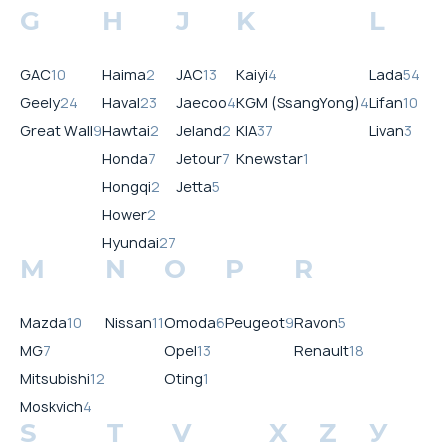
G
H
J
K
L
GAC
10
Haima
2
JAC
13
Kaiyi
4
Lada
54
Geely
24
Haval
23
Jaecoo
4
KGM (SsangYong)
4
Lifan
10
Great Wall
9
Hawtai
2
Jeland
2
KIA
37
Livan
3
Honda
7
Jetour
7
Knewstar
1
Hongqi
2
Jetta
5
Hower
2
Hyundai
27
M
N
O
P
R
Mazda
10
Nissan
11
Omoda
6
Peugeot
9
Ravon
5
MG
7
Opel
13
Renault
18
Mitsubishi
12
Oting
1
Moskvich
4
S
T
V
X
Z
У