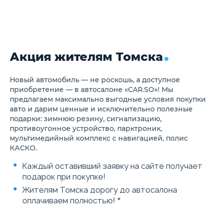
направлениях
Кожаная отделка
Ручная регулировка
Приборная панель
переднего пассажирского
экраном ысокой ч
сиденья в 4-х направлениях
Электропривод
Обогрев передних сидений
водительского си
Кондиционер
направлениях
Акция жителям Томска
Воздуховоды задних
Электропривод п
пассажиров
пассажирского си
Система фильтрации
и направлениях
поступающего воздуха
Электрорегулиро
Новый автомобиль — не роскошь, а доступное
Бесключевой доступ
поясничного под
приобретение — в автосалоне «CAR.SO»! Мы
Bluetooth+USB
Водительское си
предлагаем максимально выгодные условия покупки
Количество динамиков 6
памятью настрое
авто и дарим ценные и исключительно полезные
Круиз-контроль
Водительское си
подарки: зимнюю резину, сигнализацию,
Выбор режимов движения
"приветственной
противоугонное устройство, парктроник,
(eco/comfort/sport)
Климат-контроль
Подушки безопасности
Количество дина
мультимедийный комплекс с навигацией, полис
водителя и переднего
Беспроводная за
КАСКО.
пассажира
телефона
Передние боковые подушки
Розетка на 12V в
Каждый оставивший заявку на сайте получает
безопасности
Боковые шторки
подарок при покупке!
Система контроля давления
безопасности
в шинах (TPMS)
Передний ремень
Жителям Томска дорогу до автосалона
Система оповещения о
безопасности с
оплачиваем полностью! *
непристегнутом ремне
преднатягом
безопасности водителя
Детский замок