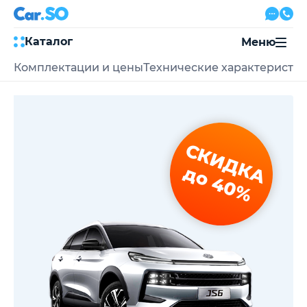
Каталог
Меню
Комплектации и цены
Технические характеристи
Автокредит
Трейд-ин
Акции
Выкуп авто
Сервис
СКИДКА
Автожурнал
Контакты
до 40%
8 800 500-03-23
с 08:00 по 20:00, без выходных
Привольная улица, 2, к5
Перезвоните мне