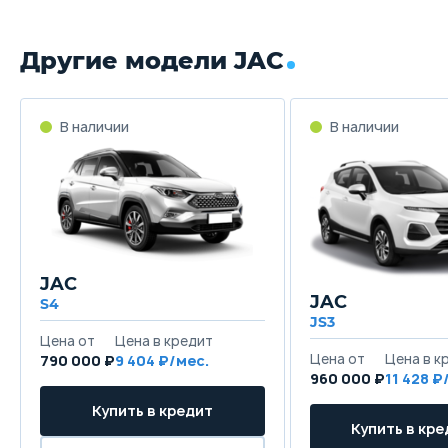
Другие модели JAC
JAC
JAC
S4
JS3
790 000 ₽
9 404
960 000 ₽
11 428