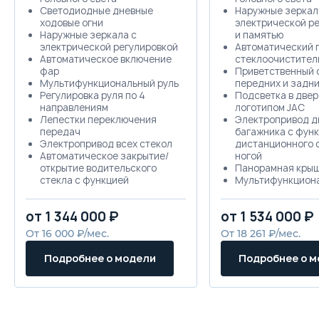
Светодиодные дневные
Наружные зеркал
ходовые огни
электрической р
Наружные зеркала с
и памятью
электрической регулировкой
Автоматический 
Автоматическое включение
стеклоочистител
фар
Приветственный 
Мультифункциональный руль
передних и задн
Регулировка руля по 4
Подсветка в двер
направлениям
логотипом JAC
Лепестки переключения
Электропривод д
передач
багажника с фун
Электропривод всех стекол
дистанционного 
Автоматическое закрытие/
ногой
открытие водительского
Панорамная кры
стекла с функцией
Мультифункциона
антизащемления
с кожаной отдел
Передние козырьки с
Автоматическое 
от 1 344 000 ₽
от 1 534 000 ₽
зеркалами и подсветкой
открытие всех ст
Кожаная отделка сидений
функцией антиз
От 16 000 ₽/мес.
От 18 261 ₽/мес.
Приборная панель 12.3" с
Антибликовое зе
экраном высокой четкости
заднего вида
Подробнее о модели
Подробнее о 
Дисплей медиасистемы 12.3"
Светодиодные бо
(Carplay+Android auto)
лампы подсветки
Индикатор смены передач
Автоматическое 
Ручная регулировка
стекол при закры
водительского сиденья в 6-и
автомобиля