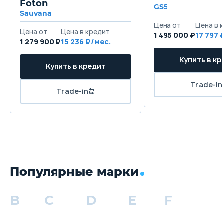
Foton
GS5
Sauvana
1 495 000 ₽
17 797
1 279 900 ₽
15 236
Популярные марки
B
C
D
E
F