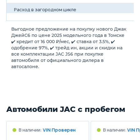
Расход в загородном цикле
/100км
Выгодное предложение на покупку нового Джак
Расход в смешанном цикле
ДжейС6 по цене 2025 модельного года в Томске
6.9/100км
✔️ кредит от 16 000 ₽/мес, ✔️ ставка от 3.5%, ✔️
одобрение 97%, ✔️ трейд ин, акции и скидки на
все комплектации JAC JS6 при покупке
Объем топливного бака
автомобиля от официального дилера в
55 л
автосалоне.
Длина
4605 мм
Ширина
Автомобили JAC с пробегом
1890 мм
Высота
В наличии:
VIN Проверен
В наличии:
VIN 
1700 мм