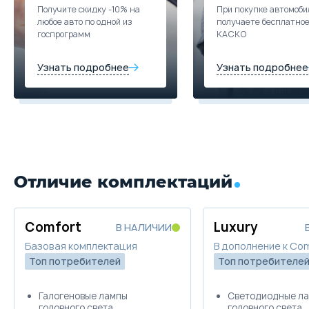
Выберите цвет
Получите скидку -10% на
При покупке автомоби
любое авто по одной из
получаете бесплатно
госпрограмм
КАСКО
Подробнее о комплектации
Узнать подробнее
Узнать подробнее
Параметры
Выгода
Скидка в кредит
40 000 ₽
Скидка в Трейд-ин
60 000 ₽
Цена от
Цена в кредит
1 534 000
18 261
Отличие комплектаций
Купить в кредит
Comfort
Luxury
В НАЛИЧИИ
Забронировать
Базовая комплектация
В дополнение к Co
Топ потребителей
Топ потребителе
Trade-in
Галогеновые лампы
Светодиодные л
головного света
головного света