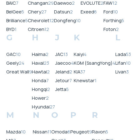
BAIC
7
Changan
29
Daewoo
2
EVOLUTE
2
FAW
12
BelGee
5
Chery
27
Datsun
2
Exeed
6
Ford
10
Brilliance
5
Chevrolet
12
Dongfeng
10
Forthing
5
BYD
1
Citroen
12
Foton
2
G
H
J
K
L
GAC
10
Haima
2
JAC
13
Kaiyi
4
Lada
53
Geely
24
Haval
23
Jaecoo
4
KGM (SsangYong)
4
Lifan
10
Great Wall
9
Hawtai
2
Jeland
2
KIA
37
Livan
3
Honda
7
Jetour
7
Knewstar
1
Hongqi
2
Jetta
5
Hower
2
Hyundai
27
M
N
O
P
R
Mazda
10
Nissan
11
Omoda
6
Peugeot
9
Ravon
5