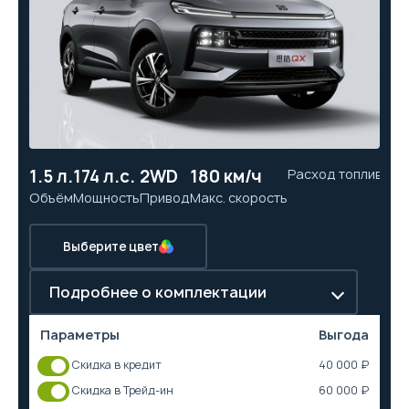
1.5 л.
174 л.с.
2WD
180 км/ч
Расход топлива
9.
Объём
Мощность
Привод
Макс. скорость
Ра
Выберите цвет
Подробнее о комплектации
Параметры
Выгода
Скидка в кредит
40 000 ₽
Скидка в Трейд-ин
60 000 ₽