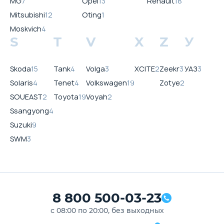
MG
7
Opel
13
Renault
18
Mitsubishi
12
Oting
1
Moskvich
4
S
T
V
X
Z
У
Skoda
15
Tank
4
Volga
3
XCITE
2
Zeekr
3
УАЗ
3
Solaris
4
Tenet
4
Volkswagen
19
Zotye
2
SOUEAST
2
Toyota
19
Voyah
2
Ssangyong
4
Suzuki
9
SWM
3
8 800 500-03-23
с 08:00 по 20:00, без выходных