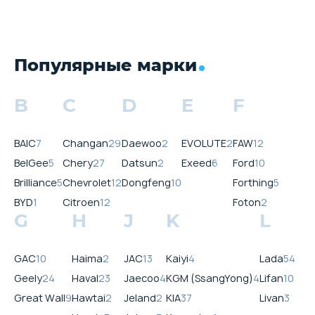
Популярные марки
B
C
D
E
F
BAIC
7
Changan
29
Daewoo
2
EVOLUTE
2
FAW
12
BelGee
5
Chery
27
Datsun
2
Exeed
6
Ford
10
Brilliance
5
Chevrolet
12
Dongfeng
10
Forthing
5
BYD
1
Citroen
12
Foton
2
G
H
J
K
L
GAC
10
Haima
2
JAC
13
Kaiyi
4
Lada
54
Geely
24
Haval
23
Jaecoo
4
KGM (SsangYong)
4
Lifan
10
Great Wall
9
Hawtai
2
Jeland
2
KIA
37
Livan
3