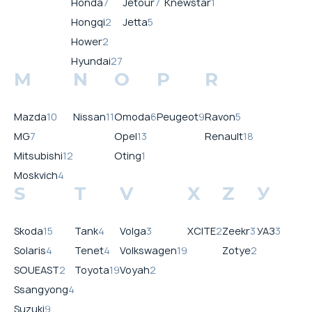
Honda
7
Jetour
7
Knewstar
1
Hongqi
2
Jetta
5
Hower
2
Hyundai
27
M
N
O
P
R
Mazda
10
Nissan
11
Omoda
6
Peugeot
9
Ravon
5
MG
7
Opel
13
Renault
18
Mitsubishi
12
Oting
1
Moskvich
4
S
T
V
X
Z
У
Skoda
15
Tank
4
Volga
3
XCITE
2
Zeekr
3
УАЗ
3
Solaris
4
Tenet
4
Volkswagen
19
Zotye
2
SOUEAST
2
Toyota
19
Voyah
2
Ssangyong
4
Suzuki
9