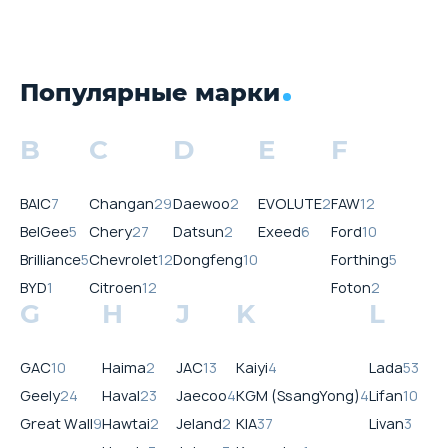
Популярные марки
B
C
D
E
F
BAIC
7
Changan
29
Daewoo
2
EVOLUTE
2
FAW
12
BelGee
5
Chery
27
Datsun
2
Exeed
6
Ford
10
Brilliance
5
Chevrolet
12
Dongfeng
10
Forthing
5
BYD
1
Citroen
12
Foton
2
G
H
J
K
L
GAC
10
Haima
2
JAC
13
Kaiyi
4
Lada
53
Geely
24
Haval
23
Jaecoo
4
KGM (SsangYong)
4
Lifan
10
Great Wall
9
Hawtai
2
Jeland
2
KIA
37
Livan
3