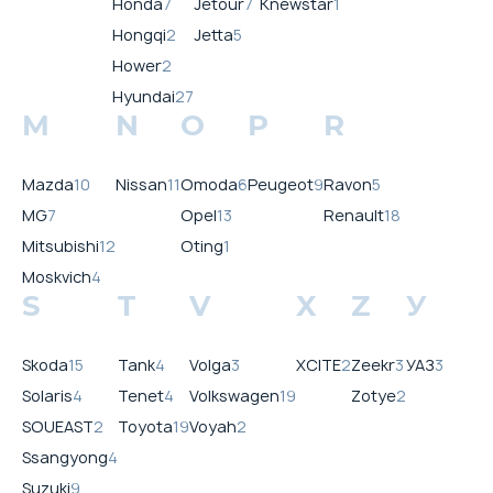
Honda
7
Jetour
7
Knewstar
1
Hongqi
2
Jetta
5
Hower
2
Hyundai
27
M
N
O
P
R
Mazda
10
Nissan
11
Omoda
6
Peugeot
9
Ravon
5
MG
7
Opel
13
Renault
18
Mitsubishi
12
Oting
1
Moskvich
4
S
T
V
X
Z
У
Skoda
15
Tank
4
Volga
3
XCITE
2
Zeekr
3
УАЗ
3
Solaris
4
Tenet
4
Volkswagen
19
Zotye
2
SOUEAST
2
Toyota
19
Voyah
2
Ssangyong
4
Suzuki
9