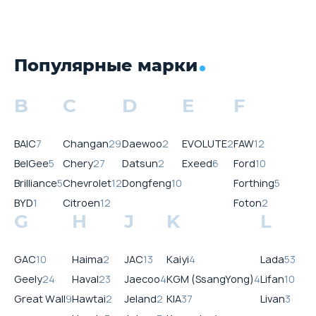
Популярные марки
B
C
D
E
F
BAIC
7
Changan
29
Daewoo
2
EVOLUTE
2
FAW
12
BelGee
5
Chery
27
Datsun
2
Exeed
6
Ford
10
Brilliance
5
Chevrolet
12
Dongfeng
10
Forthing
5
BYD
1
Citroen
12
Foton
2
G
H
J
K
L
GAC
10
Haima
2
JAC
13
Kaiyi
4
Lada
53
Geely
24
Haval
23
Jaecoo
4
KGM (SsangYong)
4
Lifan
10
Great Wall
9
Hawtai
2
Jeland
2
KIA
37
Livan
3