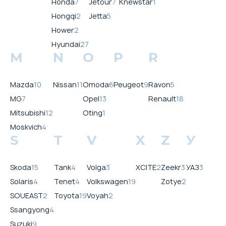
Honda
7
Jetour
7
Knewstar
1
Hongqi
2
Jetta
5
Hower
2
Hyundai
27
M
N
O
P
R
Mazda
10
Nissan
11
Omoda
6
Peugeot
9
Ravon
5
MG
7
Opel
13
Renault
18
Mitsubishi
12
Oting
1
Moskvich
4
S
T
V
X
Z
У
Skoda
15
Tank
4
Volga
3
XCITE
2
Zeekr
3
УАЗ
3
Solaris
4
Tenet
4
Volkswagen
19
Zotye
2
SOUEAST
2
Toyota
19
Voyah
2
Ssangyong
4
Suzuki
9