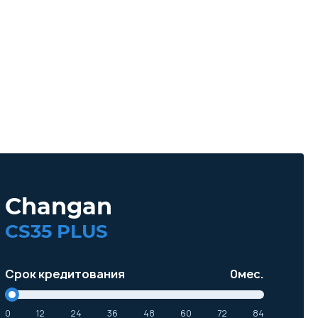
Changan
CS35 PLUS
Срок кредитования
0
мес.
0
12
24
36
48
60
72
84