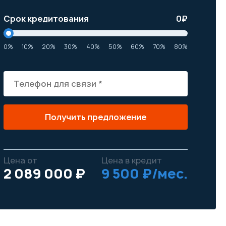
Срок кредитования
0
₽
0%
10%
20%
30%
40%
50%
60%
70%
80%
Получить предложение
Цена от
Цена в кредит
2 089 000 ₽
9 500 ₽/мес.