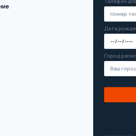
Телефон для
ние
Дата рожде
Город реги
Нажимая кнопку “