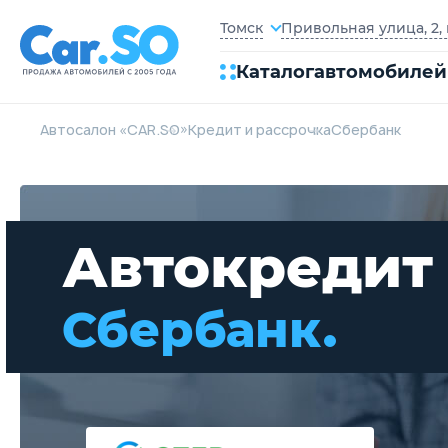
Привольная улица, 2, 
Томск
Каталог
автомобилей
Автосалон «CAR.SO»
Кредит и рассрочка
Сбербанк
Автокредит
Сбербанк