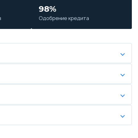
98%
в
Одобрение кредита