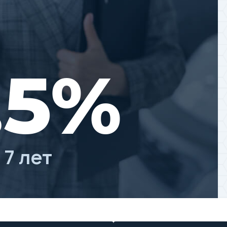
.5%
 7 лет