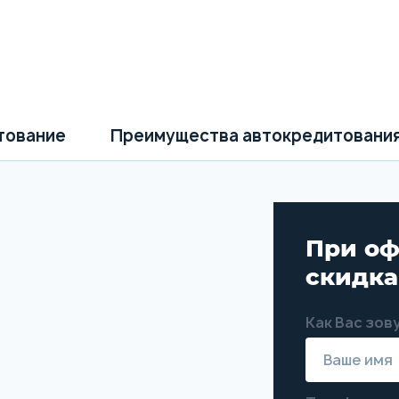
тование
Преимущества автокредитовани
При оф
скидк
Как Вас зов