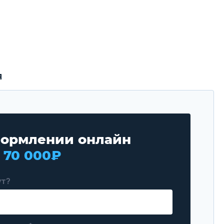
я
ормлении онлайн
а
70 000₽
ут?