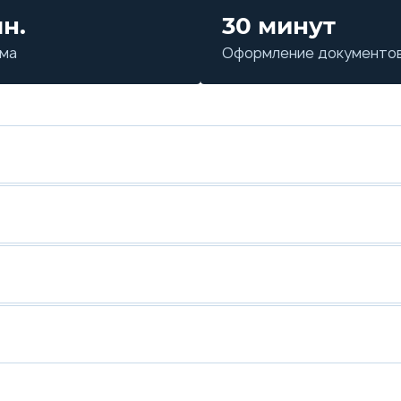
лн.
30 минут
мма
Оформление документо